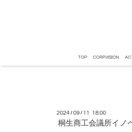
TOP
CORP.VISION
AC
2024
09
11 18:00
/
/
桐生商工会議所イノ